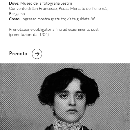
Dove:
Museo della fotografia Sestini
Convento di San Francesco, Piazza Mercato del fieno 6/a,
Bergamo
Costo:
Ingresso mostra gratuito; visita guidata 8€
Prenotazione obbligatoria fino ad esaurimento posti
(prenotazioni dal 1/04)
Prenota
Ritratto di un’Epoca
La
Belle Époque
attraverso l’obiettivo di un artista fotografo di
fine ‘800.
Più di 140 ritratti
raccontano un’epoca in
movimento nei volti di una Valle in posa.