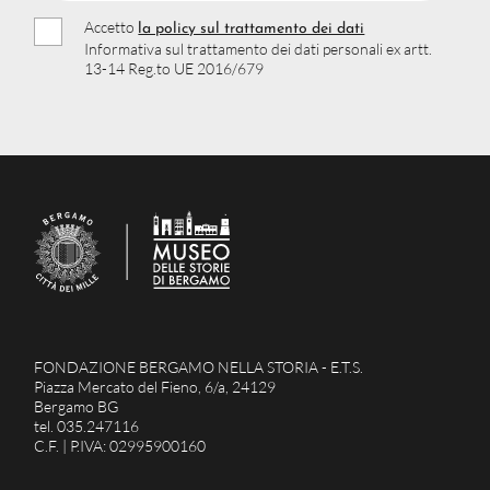
Accetto
la policy sul trattamento dei dati
Informativa sul trattamento dei dati personali ex artt.
13-14 Reg.to UE 2016/679
FONDAZIONE BERGAMO NELLA STORIA - E.T.S.
Piazza Mercato del Fieno, 6/a, 24129
Bergamo BG
tel. 035.247116
C.F. | P.IVA: 02995900160