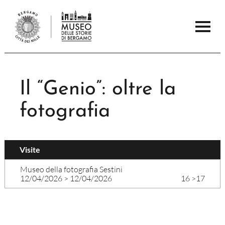
Il “Genio”: oltre la
fotografia
Visite
Museo della fotografia Sestini
12/04/2026
>
12/04/2026
16
>
17